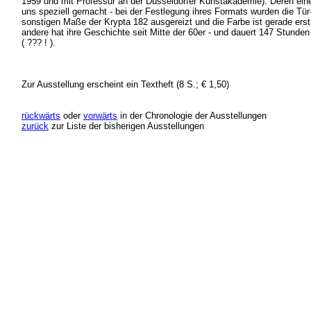
1959 und mit Professur an der Düsseldorfer Kunstakademie). Deren eine
uns speziell gemacht - bei der Festlegung ihres Formats wurden die Tü
sonstigen Maße der Krypta 182 ausgereizt und die Farbe ist gerade erst
andere hat ihre Geschichte seit Mitte der 60er - und dauert 147 Stunde
( ??? ! ).
Zur Ausstellung erscheint ein Textheft (8 S.; € 1,50)
rückwärts
oder
vorwärts
in der Chronologie der Ausstellungen
zurück
zur Liste der bisherigen Ausstellungen